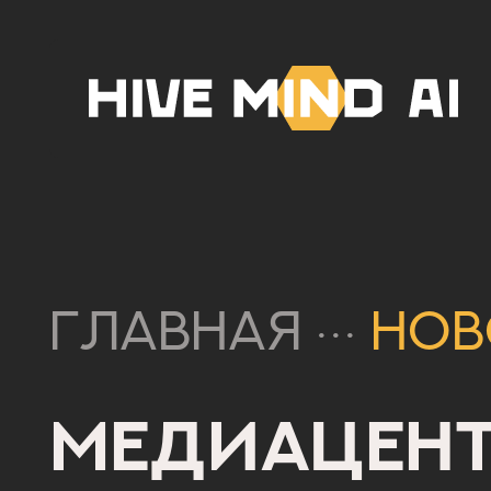
Главная
Нов
···
Медиацен