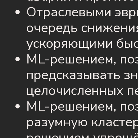
Отраслевыми эвр
очередь снижения
ускоряющими быс
ML-решением, п
предсказывать з
целочисленных п
ML-решением, по
разумную класте
решением упрощё