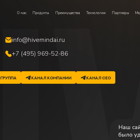
О нас
Продукты
Преимущества
Технологии
Партнеры
Ме
info@hivemindai.ru
+7 (495) 969-52-86
группа
канал компании
канал СEO
Наш сай
было у