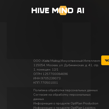
ООО «Хайв Майнд Искусственный Интеллект»
115054, Москва, ул. Дубининская, д. 41, стр.
1, помещен. 12/1
ОГРН 1257700084696
ИНН 9705239073
КПП 770501001
Политика обработки персональных данных
Согласие на обработку персональных
данных
Информация о продукте OptPlan Production
Информация о продукте OptPlan Logictics